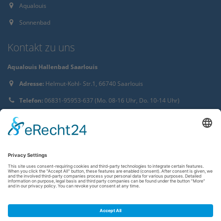
Aqualouis
Sonnenbad
Kontakt zu uns
Aqualouis Hallenbad Saarlouis
Adresse:
Helmut-Kohl- Str.1, 66740 Saarlouis
Telefon:
06831-95953-637 (Mo. 08-16 Uhr, Do. 10-14 Uhr)