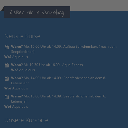
powered by
Usercentrics Consent
Bleiben wir in Verbindung!
Management Platform
&
eRecht24
Neuste Kurse
Wann?
Mo, 16:00 Uhr ab 14.09.: Aufbau Schwimmkurs ( nach dem
Seepferdchen)
Wo?
Aqualouis
Wann?
Mi, 19:30 Uhr ab 16.09.: Aqua-Fitness
Wo?
Aqualouis
Wann?
Mo, 14:00 Uhr ab 14.09.: Seepferdchchen ab dem 6.
Lebensjahr
Wo?
Aqualouis
Wann?
Mo, 15:00 Uhr ab 14.09.: Seepferdchchen ab dem 6.
Lebensjahr
Wo?
Aqualouis
Unsere Kursorte